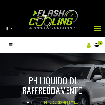
It
NOSTRI
0
PRODOTTI
PH LIQUIDO DI
RAFFREDDAMENTO
pH Liquido di raffreddamento
Home