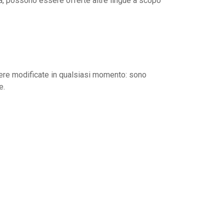
via, possono essere offerte altre lingue a scopo
ere modificate in qualsiasi momento: sono
e.