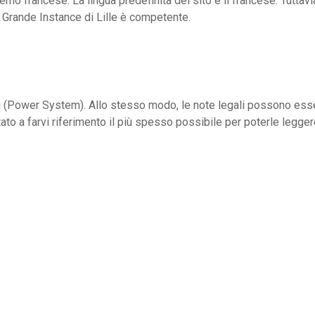
terno francese. La lingua predefinita del sito è il francese. Tutta
de Grande Instance di Lille è competente.
ng (Power System). Allo stesso modo, le note legali possono ess
tato a farvi riferimento il più spesso possibile per poterle legger