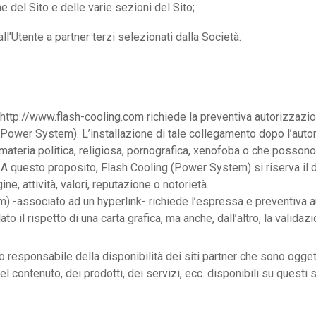
e del Sito e delle varie sezioni del Sito;
ll’Utente a partner terzi selezionati dalla Società.
to http://www.flash-cooling.com richiede la preventiva autorizzaz
 (Power System). L’installazione di tale collegamento dopo l’auto
materia politica, religiosa, pornografica, xenofoba o che possono
 A questo proposito, Flash Cooling (Power System) si riserva il di
, attività, valori, reputazione o notorietà.
m) -associato ad un hyperlink- richiede l’espressa e preventiva
lato il rispetto di una carta grafica, ma anche, dall’altro, la vali
esponsabile della disponibilità dei siti partner che sono oggetto
ontenuto, dei prodotti, dei servizi, ecc. disponibili su questi sit