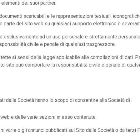
 elementi dei suoi partner.
r i documenti scaricabili e le rappresentazioni testuali, iconografi
o o parte del sito web su qualsiasi supporto elettronico è seve
e esclusivamente ad un uso personale e strettamente personale. I
sponsabilità civile e penale di qualsiasi trasgressore.
tte ai sensi della legge applicabile alle compilazioni di dati. Pe
esto sito può comportare la responsabilità civile e penale di quals
ttati dalla Società hanno lo scopo di consentire alla Società di :
to web e delle varie sezioni in esso contenute;
oni varie o gli annunci pubblicati sul Sito dalla Società o da terzi 