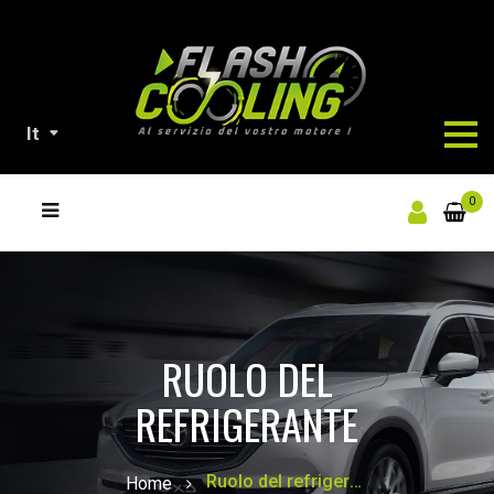
It
NOSTRI
0
PRODOTTI
RUOLO DEL
REFRIGERANTE
Ruolo del refrigerante
Home