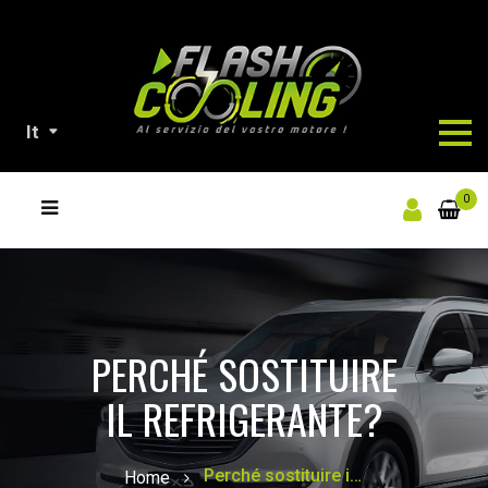
It
NOSTRI
0
PRODOTTI
PERCHÉ SOSTITUIRE
IL REFRIGERANTE?
Perché sostituire il refrigerante?
Home