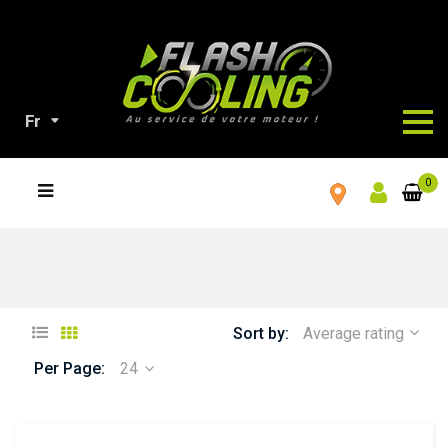
Fr
TOUS
0
NOS
PRODUITS
Sort by:
Average rating
Per Page:
24