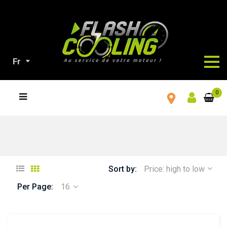
Fr
TOUS
0
NOS
PRODUITS
Sort by:
Price: high to low
Per Page:
16