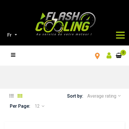
Fr
TOUS
0
NOS
PRODUITS
Sort by:
Average rating
Per Page:
12