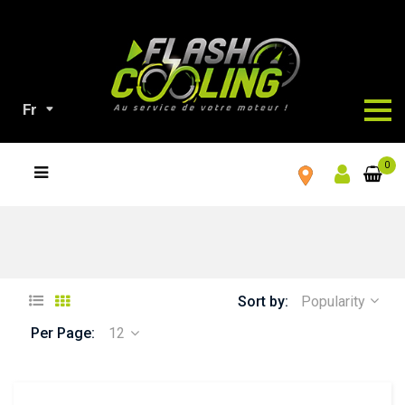
Fr
TOUS
0
NOS
PRODUITS
Sort by:
Popularity
Per Page:
12