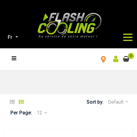
Fr
TOUS
0
NOS
PRODUITS
Sort by:
Default
Per Page:
12