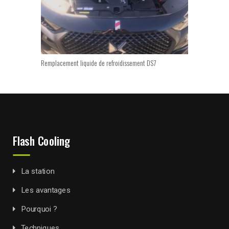
Remplacement liquide de refroidissement DS7
Remplaceme
Flash Cooling
La station
Les avantages
Pourquoi ?
Techniques