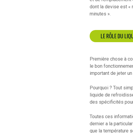
dont la devise est «
minutes ».
LE RÔLE DU LIQ
Première chose à con
le bon fonctionnemen
important de jeter u
Pourquoi ? Tout simpl
liquide de refroidis
des spécificités pour
Toutes ces informatio
dernier a la particula
que la température s