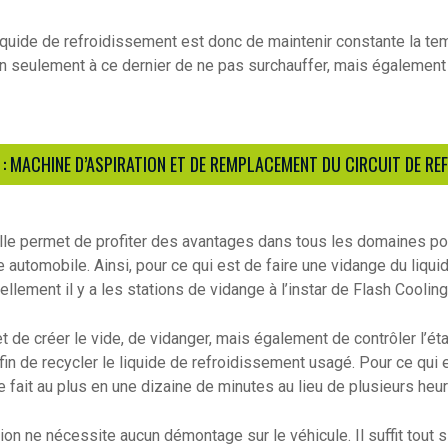
 liquide de refroidissement est donc de maintenir constante la te
n seulement à ce dernier de ne pas surchauffer, mais également 
: MACHINE D’ASPIRATION ET DE REMPLACEMENT DU CIRCUIT DE RE
lle permet de profiter des avantages dans tous les domaines p
 automobile. Ainsi, pour ce qui est de faire une vidange du liqui
llement il y a les stations de vidange à l’instar de Flash Coolin
 de créer le vide, de vidanger, mais également de contrôler l’éta
fin de recycler le liquide de refroidissement usagé. Pour ce qui
se fait au plus en une dizaine de minutes au lieu de plusieurs heu
tion ne nécessite aucun démontage sur le véhicule. Il suffit tout