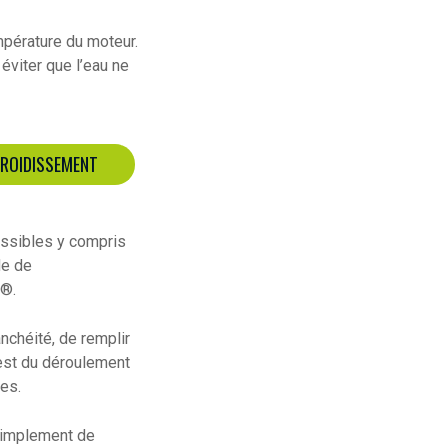
mpérature du moteur.
éviter que l’eau ne
FROIDISSEMENT
ossibles y compris
de de
g®.
nchéité, de remplir
 est du déroulement
res.
 simplement de