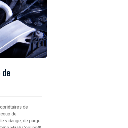
e de
ropriétaires de
aucoup de
 de vidange, de purge
u type Flash Cooling®