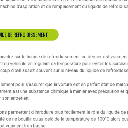
 machine d’aspiration et de remplacement du liquide de refroid
UIDE DE REFROIDISSEMENT
naitre sur le liquide de refroidissement, ce dernier est vraimen
t du véhicule en régulant sa température pour éviter les surchauf
n coup d’œil assez souvent sur le niveau du liquide de refroidiss
ement pour s’assurer que la voiture est en parfait état de march
sement est une substance chimique à manier avec précaution et 
 son entretien.
ns permettent d’introduire plus facilement le rôle du liquide de
rité de ne bouillir qu’au-delà de la température de 100°C alors que
oit vraiment très basse.