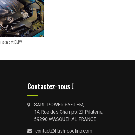
idissement BMW
Liquide de refroidissement Volkswagen
Remp
Contactez-nous !
SARL POWER SYSTEM,
1A Rue des Champs, ZI Pilaterie,
59290 WASQUEHAL FRANCE
contact@flash-cooling.com