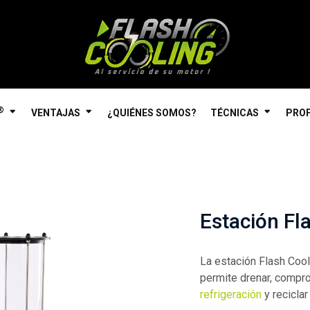
®
VENTAJAS
¿QUIÉNES SOMOS?
TÉCNICAS
PROF
Estación Fl
La estación Flash Coo
permite drenar, comprob
refrigeración
y reciclar