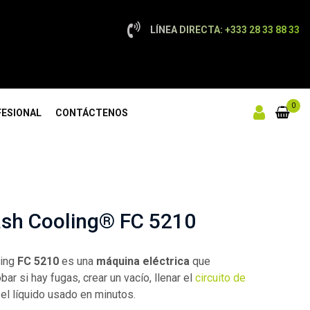
LÍNEA DIRECTA: +333 28 33 88 33
0
ESIONAL
CONTÁCTENOS
ash Cooling® FC 5210
ling
FC 5210
es una
máquina eléctrica
que
ar si hay fugas, crear un vacío, llenar el
circuito de
 el líquido usado en minutos.