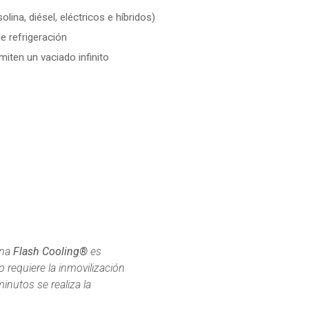
ina, diésel, eléctricos e híbridos)
e refrigeración
iten un vaciado infinito
ina
Flash Cooling®
es
o requiere la inmovilización
inutos se realiza la