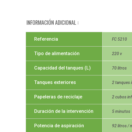
INFORMACIÓN ADICIONAL
Referencia
FC 5210
Tipo de alimentación
220 v
Capacidad del tanques (L)
70 litros
Tanques exteriores
2 tanques 
Papeleras de reciclaje
2 cubos inf
Duración de la intervención
5 minutos
Potencia de aspiración
92 litros /