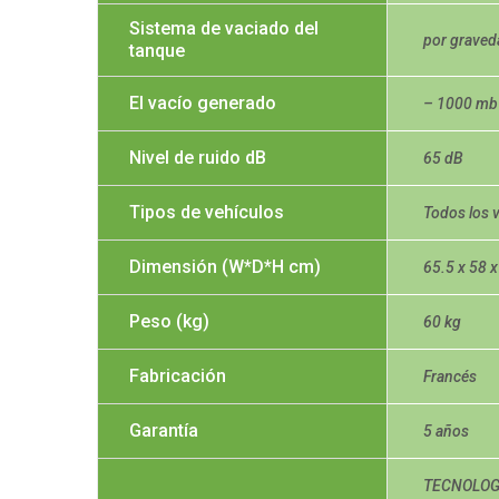
Sistema de vaciado del
por graved
tanque
El vacío generado
– 1000 mb
Nivel de ruido dB
65 dB
Tipos de vehículos
Todos los v
Dimensión (W*D*H cm)
65.5 x 58 
Peso (kg)
60 kg
Fabricación
Francés
Garantía
5 años
TECNOLOG