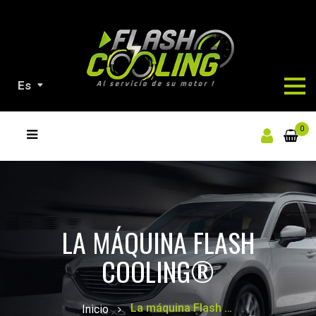
Es
NUESTROS
0
PRODUCTOS
LA MÁQUINA FLASH
COOLING®
La máquina Flash Cooling®
Inicio