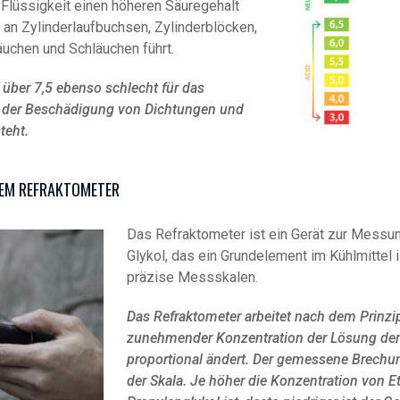
 Flüssigkeit einen höheren Säuregehalt
 an Zylinderlaufbuchsen, Zylinderblöcken,
uchen und Schläuchen führt.
 über 7,5 ebenso schlecht für das
r der Beschädigung von Dichtungen und
teht.
NEM REFRAKTOMETER
Das Refraktometer ist ein Gerät zur Messu
Glykol, das ein Grundelement im Kühlmittel 
präzise Messskalen.
Das Refraktometer arbeitet nach dem Prinzip
zunehmender Konzentration der Lösung de
proportional ändert. Der gemessene Brechun
der Skala. Je höher die Konzentration von E