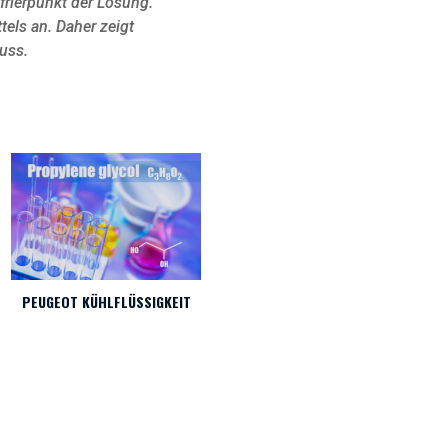
efrierpunkt der Lösung.
els an. Daher zeigt
uss.
PEUGEOT KÜHLFLÜSSIGKEIT
WECHSELN DES KÜHLMITTELS