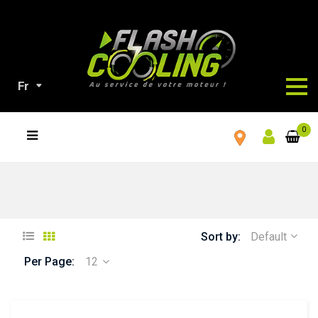
Fr
TOUS
0
NOS
PRODUITS
Sort by:
Default
Per Page:
12