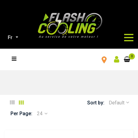
Fr
TOUS
0
NOS
PRODUITS
Sort by:
Default
Per Page:
24