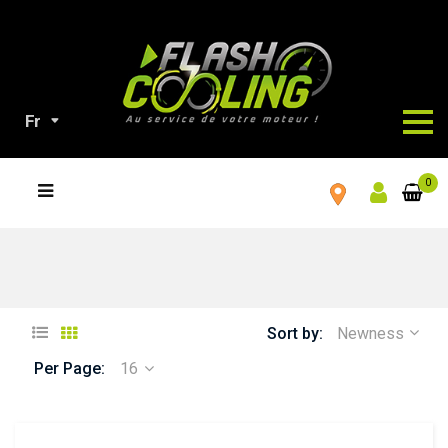
Fr
TOUS
0
NOS
PRODUITS
Sort by:
Newness
Per Page:
16