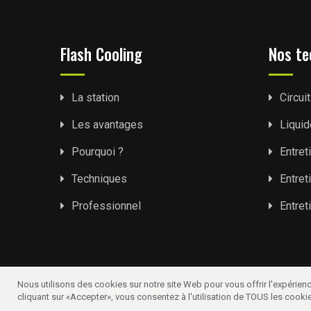
Flash Cooling
Nos te
La station
Circui
Les avantages
Liquid
Pourquoi ?
Entret
Techniques
Entret
Professionnel
Entre
Nous utilisons des cookies sur notre site Web pour vous offrir l'expérienc
© 2024
Flash-cooling
. Tous droits réservés
cliquant sur «Accepter», vous consentez à l'utilisation de TOUS les cooki